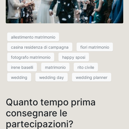
allestimento matrimonio
casina residenza di campagna
fiori matrimonio
fotografo matrimonio
happy sposi
irene baselli
matrimonio
rito civile
wedding
wedding day
wedding planner
Quanto tempo prima
consegnare le
partecipazioni?