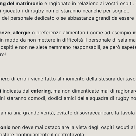
ing del matrimonio
e ragionate in relazione ai vostri ospiti. 
 giocatori di rugby non ci staranno neanche per sogno..
to del personale dedicato o se abbastanza grandi da essere 
anze, allergie
o preferenze alimentari ( come ad esempio
m
 modo da non mettere in difficoltà il personale di sala ma 
iti e non ne siete nemmeno responsabili, se però sapete che 
re!
mero di errori viene fatto al momento della stesura dei tavoli
i
indicata dal
catering
, ma non dimenticate mai di ragionare 
ini staranno comodi, dodici amici della squadra di rugby n
ma una grande verità, evitate di sovraccaricare la tavola c
monio
non deve mai ostacolare la vista degli ospiti seduti a
stare continuamente il centrotavola.