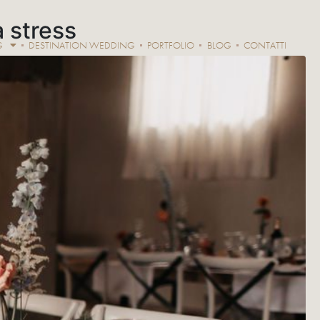
a stress
G
DESTINATION WEDDING
PORTFOLIO
BLOG
CONTATTI