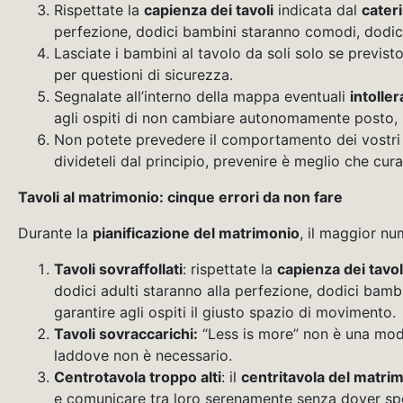
Rispettate la
capienza dei tavoli
indicata dal
cater
perfezione, dodici bambini staranno comodi, dodici
Lasciate i bambini al tavolo da soli solo se previs
per questioni di sicurezza.
Segnalate all’interno della mappa eventuali
intoller
agli ospiti di non cambiare autonomamente posto, in
Non potete prevedere il comportamento dei vostri osp
divideteli dal principio, prevenire è meglio che cura
Tavoli al matrimonio: cinque errori da non fare
Durante la
pianificazione del matrimonio
, il maggior nu
Tavoli sovraffollati
: rispettate la
capienza dei tavol
dodici adulti staranno alla perfezione, dodici bamb
garantire agli ospiti il giusto spazio di movimento.
Tavoli sovraccarichi:
“Less is more” non è una moda 
laddove non è necessario.
Centrotavola troppo alti
: il
centritavola del matri
e comunicare tra loro serenamente senza dover spo