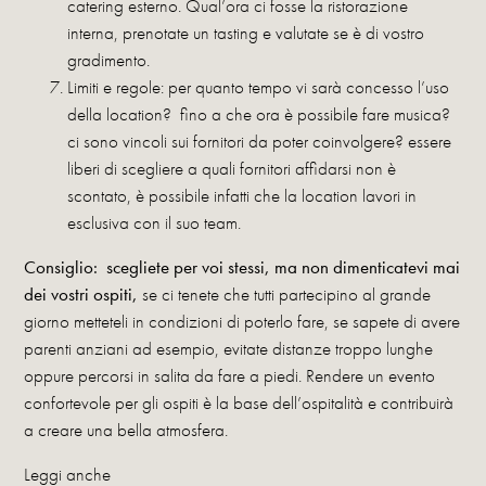
catering esterno. Qual’ora ci fosse la ristorazione
interna, prenotate un tasting e valutate se è di vostro
gradimento.
Limiti e regole: per quanto tempo vi sarà concesso l’uso
della location? fino a che ora è possibile fare musica?
ci sono vincoli sui fornitori da poter coinvolgere? essere
liberi di scegliere a quali fornitori affidarsi non è
scontato, è possibile infatti che la location lavori in
esclusiva con il suo team.
Consiglio: scegliete per voi stessi, ma non dimenticatevi mai
dei vostri ospiti,
se ci tenete che tutti partecipino al grande
giorno metteteli in condizioni di poterlo fare, se sapete di avere
parenti anziani ad esempio, evitate distanze troppo lunghe
oppure percorsi in salita da fare a piedi. Rendere un evento
confortevole per gli ospiti è la base dell’ospitalità e contribuirà
a creare una bella atmosfera.
Leggi anche