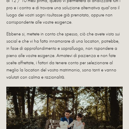
di 12 / 10 mesi prima, questo vi permetterà di analizzare tutti i
pro e i contro e di trovare una soluzione alternativa qual’ora il
luogo dei vostri sogni risultasse già prenotato, oppure non
corrispondente alle vostre esigenze.
Ebbene si, mettete in conto che spesso, ciò che avete visto sui
social e che vi ha fatto innamorare di una location, potrebbe,
in fase di approfondimento e sopralluogo, non rispondere a
pieno alle vostre esigenze. Armatevi di pazienza e non fate
scelte affrettate, i fattori da tenere conto per selezionare al
meglio la location del vostro matrimonio, sono tanti e vanno
valutati con calma e razionalità.