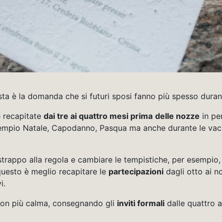
sta è la domanda che si futuri sposi fanno più spesso duran
e recapitate
dai tre ai quattro mesi prima
delle nozze
in pe
mpio Natale, Capodanno, Pasqua ma anche durante le vacan
strappo alla regola e cambiare le tempistiche, per esempio, s
 questo è meglio recapitare le
partecipazioni
dagli otto ai no
i.
 con più calma, consegnando gli
inviti formali
dalle quattro a