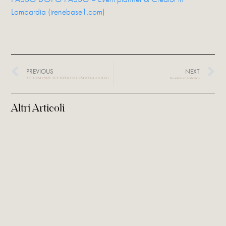
Lombardia (irenebaselli.com)
PREVIOUS
NEXT
AUTUNNO 2023: TUTTI PER UNO, UNO PER GUSTO! GLI EVENTI DA NON PERDERE A MILANO DIVISI PER CATEGORIE
Rosaria & Federico
Altri Articoli