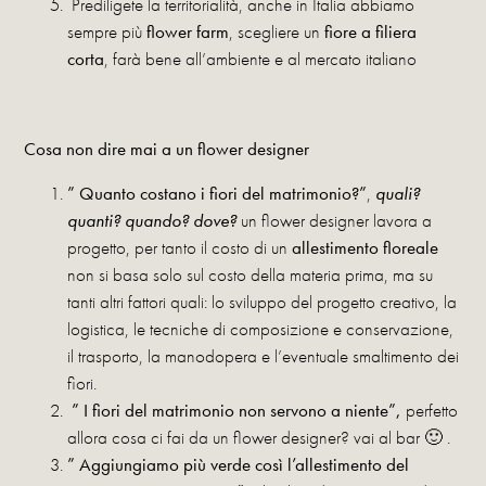
Prediligete la territorialità, anche in Italia abbiamo
sempre più
flower farm
, scegliere un
fiore a filiera
corta
, farà bene all’ambiente e al mercato italiano
Cosa non dire mai a un flower designer
” Quanto costano i fiori del matrimonio?”
,
quali?
quanti? quando? dove?
un flower designer lavora a
progetto, per tanto il costo di un
allestimento floreale
non si basa solo sul costo della materia prima, ma su
tanti altri fattori quali: lo sviluppo del progetto creativo, la
logistica, le tecniche di composizione e conservazione,
il trasporto, la manodopera e l’eventuale smaltimento dei
fiori.
” I fiori del matrimonio non servono a niente”,
perfetto
allora cosa ci fai da un flower designer? vai al bar 🙂 .
” Aggiungiamo più verde così l’allestimento del