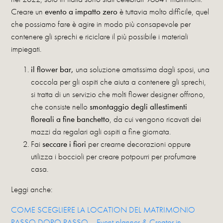
Creare un
evento a impatto zero
è tuttavia molto difficile, quel
che possiamo fare è agire in modo più consapevole per
contenere gli sprechi e riciclare il più possibile i materiali
impiegati.
il flower bar,
una soluzione amatissima dagli sposi, una
coccola per gli ospiti che aiuta a contenere gli sprechi,
si tratta di un servizio che molti flower designer offrono,
che consiste nello
smontaggio degli allestimenti
floreali a fine banchetto
, da cui vengono ricavati dei
mazzi da regalari agli ospiti a fine giornata.
Fai
seccare i fiori
per crearne decorazioni oppure
utilizza i boccioli per creare potpourri per profumare
casa.
Leggi anche:
COME SCEGLIERE LA LOCATION DEL MATRIMONIO
PASSO DOPO PASSO – Event planner & Creator in