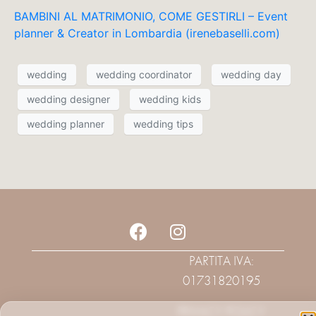
BAMBINI AL MATRIMONIO, COME GESTIRLI – Event
planner & Creator in Lombardia (irenebaselli.com)
wedding
wedding coordinator
wedding day
wedding designer
wedding kids
wedding planner
wedding tips
PARTITA IVA:
01731820195
PRIVACY POLICY