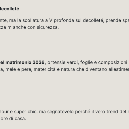
decolleté
nte, ma la scollatura a V profonda sul decolleté, prende s
ezza m anche con sicurezza.
el matrimonio 2026,
ortensie verdi, foglie e composizion
 uva, mele e pere, matericità e natura che diventano allesti
mour e super chic. ma segnatevelo perché il vero trend del m
ore di casa.