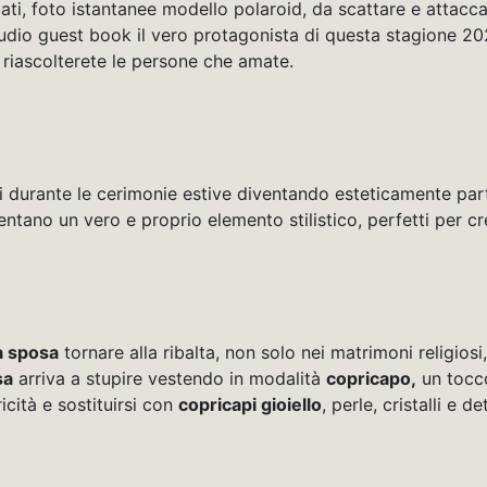
amati, foto istantanee modello polaroid, da scattare e attac
audio guest book il vero protagonista di questa stagione 2026
: riascolterete le persone che amate.
ti durante le cerimonie estive diventando esteticamente part
entano un vero e proprio elemento stilistico, perfetti per cr
a sposa
tornare alla ribalta, non solo nei matrimoni religiosi
sa
arriva a stupire vestendo in modalità
copricapo,
un tocco
cità e sostituirsi con
copricapi gioiello
, perle, cristalli e 