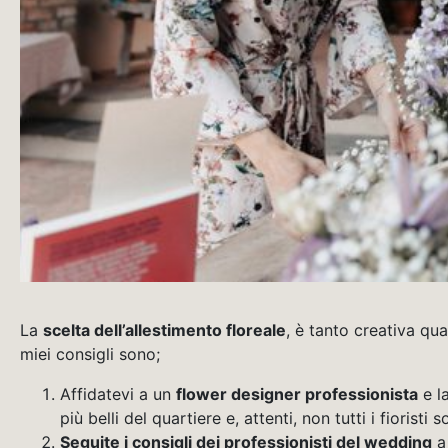
La
scelta dell’allestimento floreale
, è tanto creativa qu
miei consigli sono;
Affidatevi a un
flower designer professionista
e l
più belli del quartiere e, attenti, non tutti i fioris
Seguite i consigli dei professionisti del wedding
a 