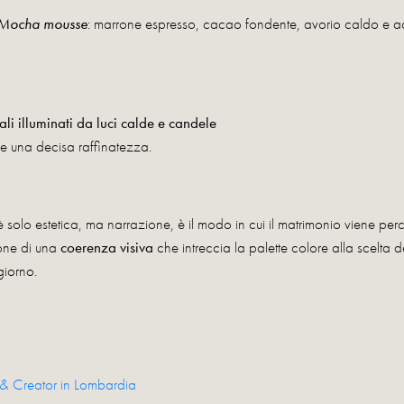
Mocha mousse
: marrone espresso, cacao fondente, avorio caldo e acc
rali illuminati da luci calde e candele
e una decisa raffinatezza.
è solo estetica, ma narrazione, è il modo in cui il matrimonio viene perc
one di una
coerenza visiva
che intreccia la palette colore alla scelta d
giorno.
r & Creator in Lombardia