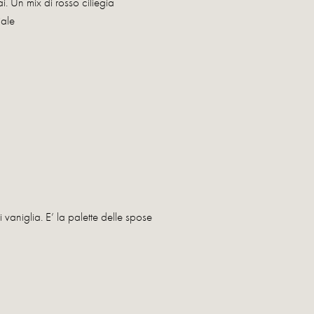
i. Un mix di rosso ciliegia
iale
niglia. E’ la palette delle spose