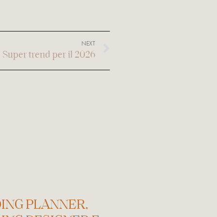
NEXT
uper trend per il 2026
ING PLANNER,