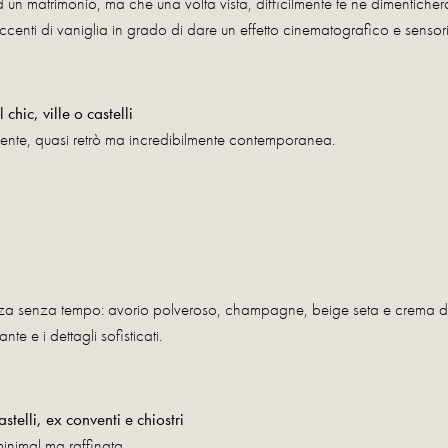
ad un matrimonio, ma che una volta vista, difficilmente te ne dimentichera
enti di vaniglia in grado di dare un effetto cinematografico e sensor
chic, ville o castelli
ente, quasi retrò ma incredibilmente contemporanea.
za senza tempo: avorio polveroso, champagne, beige seta e crema di va
te e i dettagli sofisticati.
stelli, ex conventi e chiostri
inimal ma raffinata.