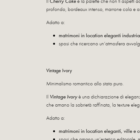
Il
C
herry Coke
è la palette che non ti aspetti 
profondo, bordeaux intenso, marrone cola e acc
Adatto a:
matrimoni in location eleganti industrial 
sposi che ricercano un’atmosfera avvolg
Vintage Ivory
Minimalismo romantico allo stato puro.
Il
Vintage Ivory
è una dichiarazione di elegan
che amano la sobrietà raffinata, la texture elegan
Adatto a:
matrimoni in location eleganti, ville e ca
sposi che amano un’estetica editoriale, m