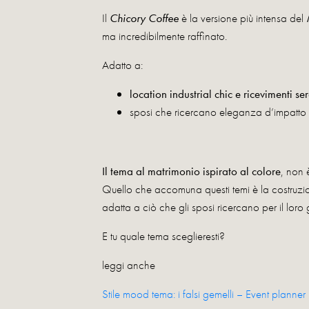
Il
Chicory Coffee
è la versione più intensa del
ma incredibilmente raffinato.
Adatto a:
location industrial chic e ricevimenti se
sposi che ricercano eleganza d’impatto 
Il tema al matrimonio ispirato al colore
, non 
Quello che accomuna questi temi è la costruzi
adatta a ciò che gli sposi ricercano per il loro 
E tu quale tema sceglieresti?
leggi anche
Stile mood tema: i falsi gemelli – Event planne