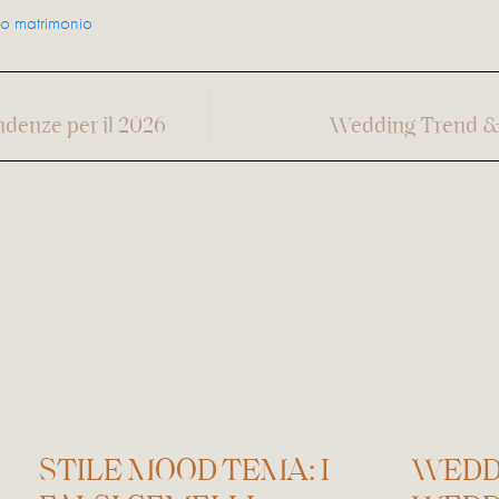
ro matrimonio
ndenze per il 2026
Wedding Trend & S
STILE MOOD TEMA: I
WEDD