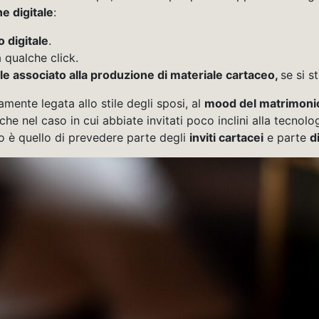
e digitale
:
 digitale
.
à qualche click.
le associato alla produzione di materiale cartaceo,
se si s
amente legata allo stile degli sposi, al
mood del matrimoni
che nel caso in cui abbiate invitati poco inclini alla tecn
lio è quello di prevedere parte degli
inviti cartacei
e parte
di