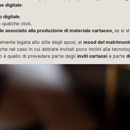
e digitale
:
 digitale
.
à qualche click.
le associato alla produzione di materiale cartaceo,
se si s
amente legata allo stile degli sposi, al
mood del matrimoni
che nel caso in cui abbiate invitati poco inclini alla tecn
lio è quello di prevedere parte degli
inviti cartacei
e parte
di