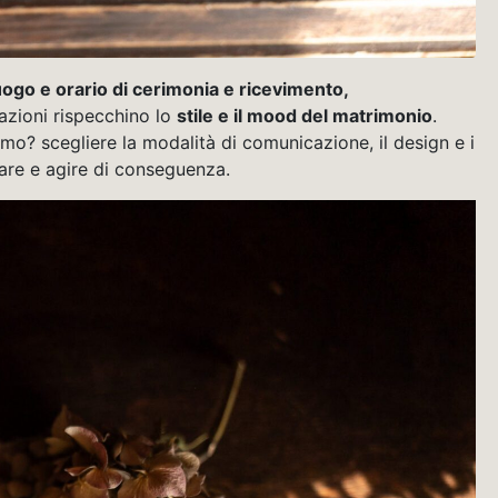
uogo e orario di cerimonia e ricevimento,
azioni rispecchino lo
stile e il mood del matrimonio
.
mo? scegliere la modalità di comunicazione, il design e i
ipare e agire di conseguenza.