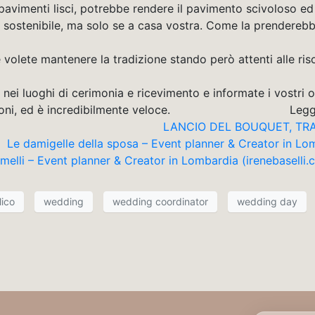
 pavimenti lisci, potrebbe rendere il pavimento scivoloso ed
a sostenibile, ma solo se a casa vostra. Come la prenderebbe
 volete mantenere la tradizione stando però attenti alle ris
i luoghi di cerimonia e ricevimento e informate i vostri ospi
insinua in tutti i matrimoni, ed è i
LANCIO DEL BOUQUET, TRA 
Le damigelle della sposa – Event planner & Creator in L
emelli – Event planner & Creator in Lombardia (irenebaselli.
lico
wedding
wedding coordinator
wedding day