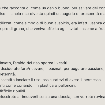
se che racconta di come un genio buono, per salvare dei cont
iso, Il lancio riso diventa quindi un augurio di prosperità e
 utilizzati come simbolo di buon auspicio, era infatti usanza
pre di grano, che veniva offerta agli invitati insieme a fru
vato, l’amido del riso sporca i vestiti.
e desiderate fare/ricevere; il basmati per augurare passione, 
’eternità.
nsentito lanciare il riso, assicuratevi di avere il permesso.
nanti come coriandoli in plastica o palloncini.
ficile ripulirli.
te riuscirete a rimuoverli senza una doccia, non vorrete rovina