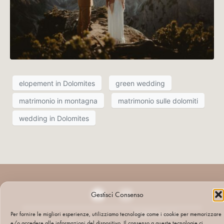
elopement in Dolomites
green wedding
matrimonio in montagna
matrimonio sulle dolomiti
wedding in Dolomites
Gestisci Consenso
PARTITA IVA:
Per fornire le migliori esperienze, utilizziamo tecnologie come i cookie per memorizzare
e/o accedere alle informazioni del dispositivo. Il consenso a queste tecnologie ci