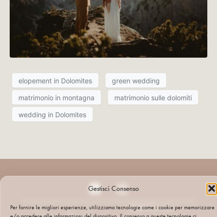
elopement in Dolomites
green wedding
matrimonio in montagna
matrimonio sulle dolomiti
wedding in Dolomites
Gestisci Consenso
PARTITA IVA:
Per fornire le migliori esperienze, utilizziamo tecnologie come i cookie per memorizzare
e/o accedere alle informazioni del dispositivo. Il consenso a queste tecnologie ci