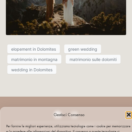
elopement in Dolomites
green wedding
matrimonio in montagna
matrimonio sulle dolomiti
wedding in Dolomites
Gestisci Consenso
PARTITA IVA:
Per fornire le migliori esperienze, utilizziamo tecnologie come i cookie per memorizzare
e/o accedere alle informazioni del dispositivo. Il consenso a queste tecnologie ci