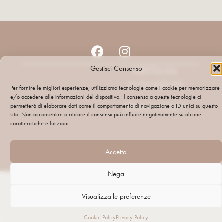
Gestisci Consenso
PARTITA IVA:
01731820195
Per fornire le migliori esperienze, utilizziamo tecnologie come i cookie per memorizzare
e/o accedere alle informazioni del dispositivo. Il consenso a queste tecnologie ci
PRIVACY POLICY
permetterà di elaborare dati come il comportamento di navigazione o ID unici su questo
sito. Non acconsentire o ritirare il consenso può influire negativamente su alcune
caratteristiche e funzioni.
Accetta
Nega
Visualizza le preferenze
Cookie Policy
Privacy Policy