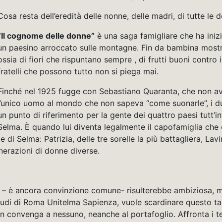
Cosa resta dell’eredità delle nonne, delle madri, di tutte le
“Il cognome delle donne”
è una saga famigliare che ha inizi
un paesino arroccato sulle montagne. Fin da bambina mostra
ossia di fiori che rispuntano sempre , di frutti buoni contro 
fratelli che possono tutto non si piega mai.
Finché nel 1925 fugge con Sebastiano Quaranta, che non av
l’unico uomo al mondo che non sapeva “come suonarle”, i du
un punto di riferimento per la gente dei quattro paesi tutt’
Selma. È quando lui diventa legalmente il capofamiglia che c
e di Selma: Patrizia, delle tre sorelle la più battagliera, La
nerazioni di donne diverse.
i – è ancora convinzione comune- risulterebbe ambiziosa, 
i studi di Roma Unitelma Sapienza, vuole scardinare questo t
n convenga a nessuno, neanche al portafoglio. Affronta i te