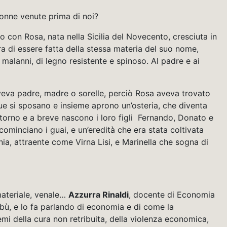
 donne venute prima di noi?
o con Rosa, nata nella Sicilia del Novecento, cresciuta in
 di essere fatta della stessa materia del suo nome,
i malanni, di legno resistente e spinoso. Al padre e ai
eva padre, madre o sorelle, perciò Rosa aveva trovato
e si sposano e insieme aprono un’osteria, che diventa
intorno e a breve nascono i loro figli Fernando, Donato e
ominciano i guai, e un’eredità che era stata coltivata
vinia, attraente come Virna Lisi, e Marinella che sogna di
materiale, venale…
Azzurra Rinaldi
, docente di Economia
abù, e lo fa parlando di economia e di come la
mi della cura non retribuita, della violenza economica,