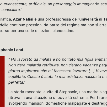
ivo evanescente, artificiale, un personaggio immaginario s
 cancellare.”
rafica,
Azar Nafisi
è una professoressa dell’
università di 
 delle continue pressioni da parte del regime ma non si arren
 corso per una serie di lezioni clandestine.
tephanie Land-
” Ho lavorato da malata e ho portato mia figlia ammala
Non c’era malattia retribuita, non c’erano vacanze pag
giorno imploravo che mi facessero lavorare […] Vivev
equilibrio. Questa è stata la mia esistenza nascosta men
perfetta.”
La storia racconta la vita di Stephanie, una madre sin
ritrova in una situazione di povertà estrema. Per tirar
svolgendo mansioni domestiche malpagate e destreggi