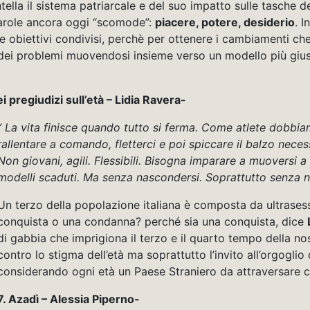
lla il sistema patriarcale e del suo impatto sulle tasche de
arole ancora oggi “scomode”:
piacere, potere, desiderio
. I
e obiettivi condivisi, perchè per ottenere i cambiamenti ch
ei problemi muovendosi insieme verso un modello più gius
ei pregiudizi sull’età – Lidia Ravera-
” La vita finisce quando tutto si ferma. Come atlete dobbia
rallentare a comando, fletterci e poi spiccare il balzo neces
Non giovani, agili. Flessibili. Bisogna imparare a muoversi a
modelli scaduti. Ma senza nascondersi. Soprattutto senza 
Un terzo della popolazione italiana è composta da ultrasess
conquista o una condanna? perché sia una conquista, dice
di gabbia che imprigiona il terzo e il quarto tempo della no
contro lo stigma dell’età ma soprattutto l’invito all’orgoglio 
considerando ogni età un Paese Straniero da attraversare con
7. Azadì – Alessia Piperno-