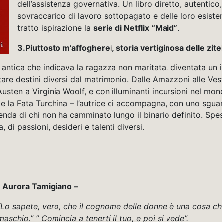
dell’assistenza governativa. Un libro diretto, autentico
sovraccarico di lavoro sottopagato e delle loro esiste
tratto ispirazione la
serie di Netflix
“Maid”
.
3.Piuttosto m’affogherei, storia vertiginosa delle zit
la antica che indicava la ragazza non maritata, diventata un 
are destini diversi dal matrimonio. Dalle Amazzoni alle Vesta
Austen a Virginia Woolf, e con illuminanti incursioni nel mon
la Fata Turchina – l’autrice ci accompagna, con uno sguard
nda di chi non ha camminato lungo il binario definito. Spess
, di passioni, desideri e talenti diversi.
– Aurora Tamigiano –
“Lo sapete, vero, che il cognome delle donne è una cosa ch
maschio.” ” Comincia a tenerti il tuo, e poi si vede”.