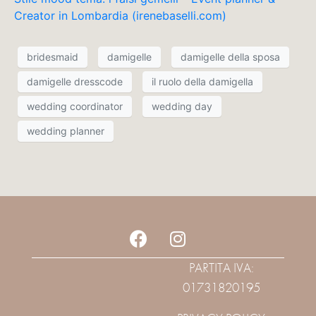
Creator in Lombardia (irenebaselli.com)
bridesmaid
damigelle
damigelle della sposa
damigelle dresscode
il ruolo della damigella
wedding coordinator
wedding day
wedding planner
PARTITA IVA:
01731820195