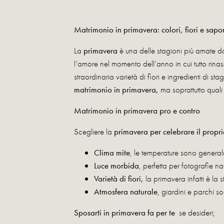
Matrimonio in primavera: colori, fiori e sapo
La
primavera
è una delle stagioni più amate d
l’amore nel momento dell’anno in cui tutto rina
straordinaria varietà di fiori e ingredienti di st
matrimonio in primavera,
ma soprattutto quali s
Matrimonio in primavera pro e contro
Scegliere la
primavera per celebrare il propr
Clima mite
, le temperature sono general
Luce morbida
, perfetta per fotografie na
Varietà di fiori,
la primavera infatti è la 
Atmosfera naturale
, giardini e parchi s
Sposarti in primavera fa per te
se desideri;