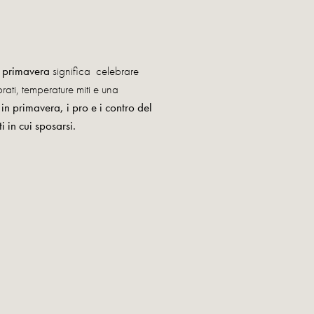
n primavera
significa celebrare
ati, temperature miti e una
 in primavera,
i pro e i contro del
i in cui sposarsi.