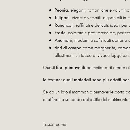
Peonia,
eleganti, romantiche e voluminose
Tulipani
, vivaci e versatili, disponibili in m
Ranuncoli
, raffinati e delicati. ideali pe
Fresie
, colorate e profumatissime, perfet
Anemoni
, moderni e sofisticati donano u
fiori di campo come margherite, camomil
allestimenti un tocco di vivace leggerezz
Questi
fiori primaverili
permettono di creare alle
le texture: quali materiali sono piu adatti p
Se da un lato il matrimonio primaverile porta con
e raffinati a seconda dello stile del matrimonio.
Tessuti come: