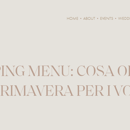
HOME
ABOUT
EVENTS
WEDD
ING MENU: COSA O
RIMAVERA PER I V