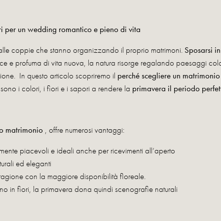
ri per un wedding romantico e pieno di vita
alle coppie che stanno organizzando il proprio matrimoni.
Sposarsi i
sce e profuma di vita nuova, la natura risorge regalando paesaggi color
agione. In questo articolo scopriremo il
perché scegliere un matrimonio
ono i colori, i fiori e i sapori a rendere la
primavera il periodo perfett
io matrimonio
, offre numerosi vantaggi:
mente piacevoli e ideali anche per ricevimenti all’aperto
turali ed eleganti
stagione con la maggiore disponibilità floreale.
ono in fiori, la primavera dona quindi scenografie naturali