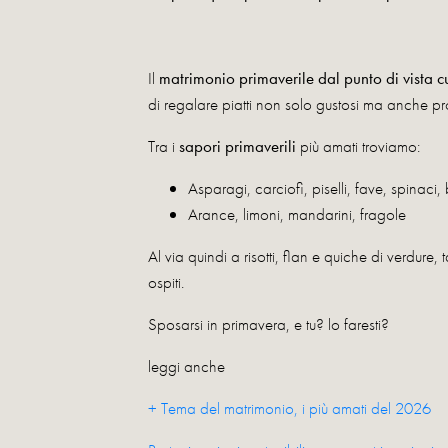
Il
matrimonio primaverile dal punto di vista c
di regalare piatti non solo gustosi ma anche pro
Tra i
sapori primaverili
più amati troviamo:
Asparagi, carciofi, piselli, fave, spinaci, 
Arance, limoni, mandarini, fragole
Al via quindi a risotti, flan e quiche di verdure
ospiti.
Sposarsi in primavera, e tu? lo faresti?
leggi anche
+ Tema del matrimonio, i più amati del 2026