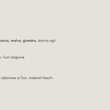
ronica, malva
,
ginestra,
danno agli
o fuori stagione.
abbinare ai fiori, materiali freschi