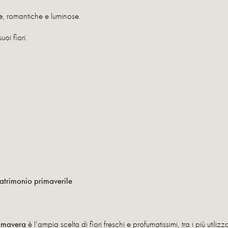
e
, romantiche e luminose.
uoi fiori.
 matrimonio primaverile
rimavera
è l’ampia scelta di fiori freschi e profumatissimi, tra i più utilizz