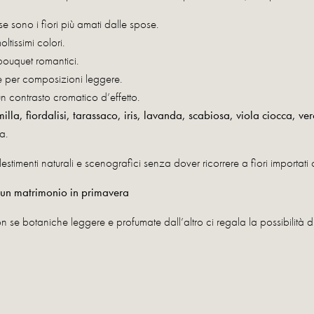
 sono i fiori più amati dalle spose.
oltissimi colori.
r bouquet romantici.
te per composizioni leggere.
n contrasto cromatico d’effetto.
la, fiordalisi, tarassaco, iris, lavanda, scabiosa, viola ciocca, ve
a.
stimenti naturali e scenografici senza dover ricorrere a fiori importati 
er un matrimonio in primavera
 se botaniche leggere e profumate dall’altro ci regala la possibilità di 