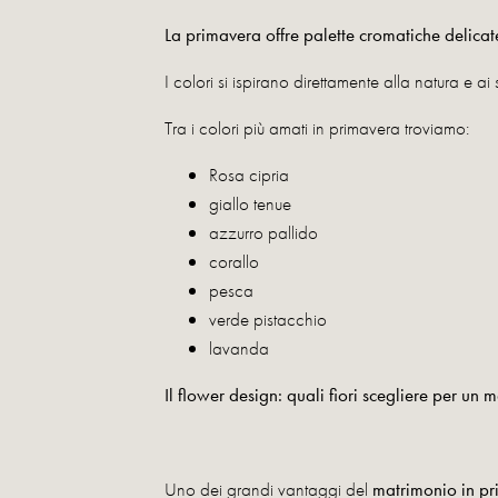
La primavera offre palette cromatiche delicat
I colori si ispirano direttamente alla natura e ai s
Tra i colori più amati in primavera troviamo:
Rosa cipria
giallo tenue
azzurro pallido
corallo
pesca
verde pistacchio
lavanda
Il flower design: quali fiori scegliere per un
Uno dei grandi vantaggi del
matrimonio in p