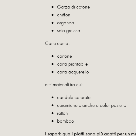
Garza di cotone
chiffon
organza
seta grezza
Carte come :
cartone
carta piantabile
carta acquerello
altri materiali tra cui:
candele colorate
ceramiche bianche o color pastello
rattan
bamboo
I sapori: quali piatti sono più adatti per un