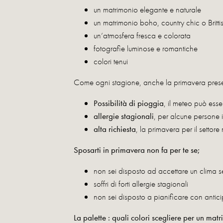
un matrimonio elegante e naturale
un matrimonio boho, country chic o Britti
un’atmosfera fresca e colorata
fotografie luminose e romantiche
colori tenui
Come ogni stagione, anche la primavera present
Possibilità di pioggia
, il meteo può ess
allergie stagionali
, per alcune persone 
alta richiesta
, la primavera per il setto
Sposarti in primavera non fa per te se;
non sei disposto ad accettare un clima s
soffri di forti allergie stagionali
non sei disposto a pianificare con antic
La palette : quali colori scegliere per un mat