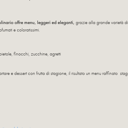
ulinario offre menu, leggeri ed eleganti,
grazie alla grande varietà d
fumati e coloratissimi.
bietole, finocchi, zucchine, agretti
, tartare e dessert con frutta di stagione, il risultato un menu raffinato 