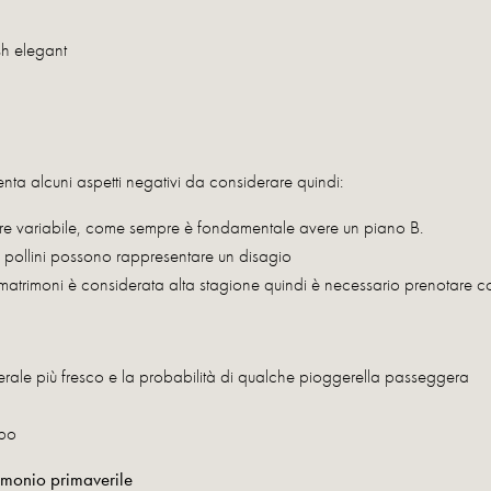
sh elegant
a alcuni aspetti negativi da considerare quindi:
ere variabile, come sempre è fondamentale avere un piano B.
i pollini possono rappresentare un disagio
re matrimoni è considerata alta stagione quindi è necessario prenotare c
erale più fresco e la probabilità di qualche pioggerella passeggera
ipo
rimonio primaverile