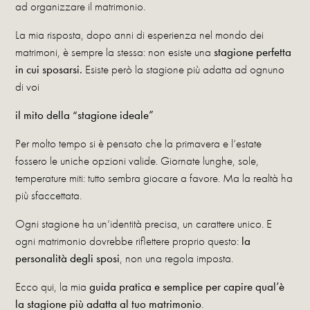
ad organizzare il matrimonio.
La mia risposta, dopo anni di esperienza nel mondo dei
matrimoni, è sempre la stessa: non esiste una
stagione perfetta
in cui sposarsi.
Esiste però la stagione più adatta ad ognuno
di voi
il mito della “stagione ideale”
Per molto tempo si è pensato che la primavera e l’estate
fossero le uniche opzioni valide. Giornate lunghe, sole,
temperature miti: tutto sembra giocare a favore. Ma la realtà ha
più sfaccettata.
Ogni stagione ha un’identità precisa, un carattere unico. E
ogni matrimonio dovrebbe riflettere proprio questo:
la
personalità degli sposi
, non una regola imposta.
Ecco qui, la mia
guida pratica e semplice per capire qual’è
la stagione più adatta al tuo matrimonio
.