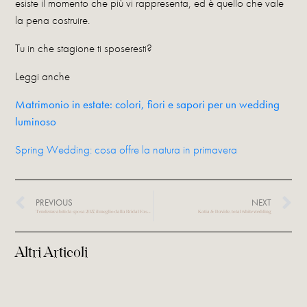
esiste il momento che più vi rappresenta, ed è quello che vale
la pena costruire.
Tu in che stagione ti sposeresti?
Leggi anche
Matrimonio in estate: colori, fiori e sapori per un wedding
luminoso
Spring Wedding: cosa offre la natura in primavera
PREVIOUS
NEXT
Tendenze abiti da sposa 2027, il meglio dalla Bridal Fashion week di Barcellona
Katia & Davide, total white wedding
Altri Articoli