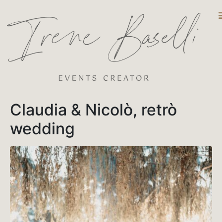
DESTINATIO
Claudia & Nicolò, retrò
wedding