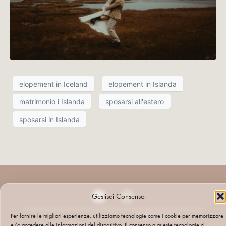
elopement in Iceland
elopement in Islanda
matrimonio i Islanda
sposarsi all'estero
sposarsi in Islanda
Gestisci Consenso
PARTITA IVA:
Per fornire le migliori esperienze, utilizziamo tecnologie come i cookie per memorizzare
e/o accedere alle informazioni del dispositivo. Il consenso a queste tecnologie ci