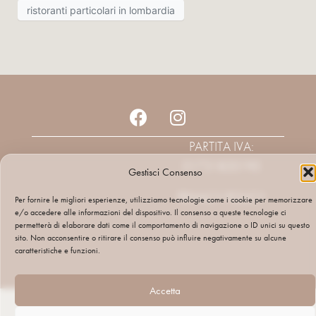
ristoranti particolari in lombardia
PARTITA IVA:
01731820195
Gestisci Consenso
PRIVACY POLICY
Per fornire le migliori esperienze, utilizziamo tecnologie come i cookie per memorizzare
e/o accedere alle informazioni del dispositivo. Il consenso a queste tecnologie ci
permetterà di elaborare dati come il comportamento di navigazione o ID unici su questo
sito. Non acconsentire o ritirare il consenso può influire negativamente su alcune
caratteristiche e funzioni.
Accetta