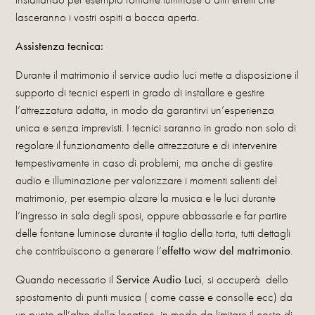
lasceranno i vostri ospiti a bocca aperta.
Assistenza tecnica:
Durante il matrimonio il service audio luci mette a disposizione il
supporto di tecnici esperti in grado di installare e gestire
l’attrezzatura adatta, in modo da garantirvi un’esperienza
unica e senza imprevisti. I tecnici saranno in grado non solo di
regolare il funzionamento delle attrezzature e di intervenire
tempestivamente in caso di problemi, ma anche di gestire
audio e illuminazione per valorizzare i momenti salienti del
matrimonio, per esempio alzare la musica e le luci durante
l’ingresso in sala degli sposi, oppure abbassarle e far partire
delle fontane luminose durante il taglio della torta, tutti dettagli
che contribuiscono a generare l’
effetto wow del matrimonio
.
Quando necessario il
Service Audio Luci
, si occuperà dello
spostamento di punti musica ( come casse e consolle ecc) da
un punto all’altro della location, in modo da limitare il costo di