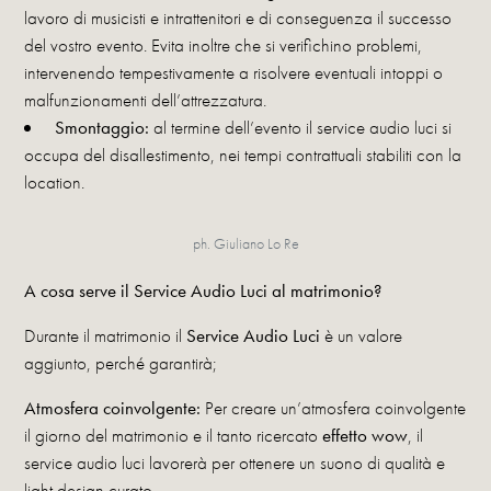
lavoro di musicisti e intrattenitori e di conseguenza il successo
del vostro evento. Evita inoltre che si verifichino problemi,
intervenendo tempestivamente a risolvere eventuali intoppi o
malfunzionamenti dell’attrezzatura.
Smontaggio:
al termine dell’evento il service audio luci si
occupa del disallestimento, nei tempi contrattuali stabiliti con la
location.
ph. Giuliano Lo Re
A cosa serve il Service Audio Luci al matrimonio?
Durante il matrimonio il
Service Audio Luci
è un valore
aggiunto, perché garantirà;
Atmosfera coinvolgente:
Per creare un’atmosfera coinvolgente
il giorno del matrimonio e il tanto ricercato
effetto wow
, il
service audio luci lavorerà per ottenere un suono di qualità e
light design curato.