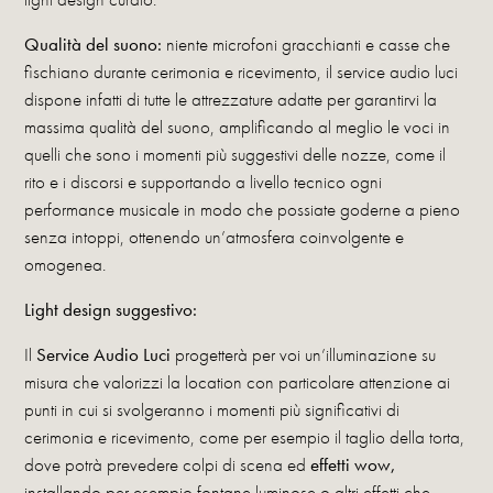
Qualità del suono:
niente microfoni gracchianti e casse che
fischiano durante cerimonia e ricevimento, il service audio luci
dispone infatti di tutte le attrezzature adatte per garantirvi la
massima qualità del suono, amplificando al meglio le voci in
quelli che sono i momenti più suggestivi delle nozze, come il
rito e i discorsi e supportando a livello tecnico ogni
performance musicale in modo che possiate goderne a pieno
senza intoppi, ottenendo un’atmosfera coinvolgente e
omogenea.
Light design suggestivo:
Il
Service Audio Luci
progetterà per voi un’illuminazione su
misura che valorizzi la location con particolare attenzione ai
punti in cui si svolgeranno i momenti più significativi di
cerimonia e ricevimento, come per esempio il taglio della torta,
dove potrà prevedere colpi di scena ed
effetti wow,
installando per esempio fontane luminose o altri effetti che