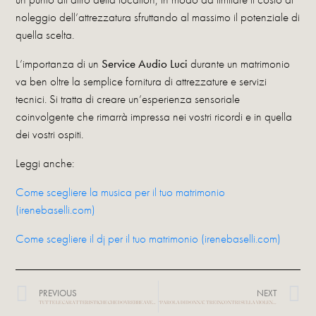
noleggio dell’attrezzatura sfruttando al massimo il potenziale di
quella scelta.
L’importanza di un
Service Audio Luci
durante un matrimonio
va ben oltre la semplice fornitura di attrezzature e servizi
tecnici. Si tratta di creare un’esperienza sensoriale
coinvolgente che rimarrà impressa nei vostri ricordi e in quella
dei vostri ospiti.
Leggi anche:
Come scegliere la musica per il tuo matrimonio
(irenebaselli.com)
Come scegliere il dj per il tuo matrimonio (irenebaselli.com)
PREVIOUS
NEXT
TUTTE LE CARATTERISTICHE CHE DOVREBBE AVERE IL DJ DEL TUO MATRIMONIO
“PAROLA DI DONNA”, TRE INCONTRI SULLA VIOLENZA DI GENERE RACCONTATI ATTRAVERSO LA NARRATIVA, LA POESIA E LA MUSICA