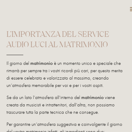
DESTINATIO
L’IMPORTANZA DEL SERVICE
AUDIO LUCI AL MATRIMONIO
Il giorno del
matrimonio
è un momento unico e speciale che
rimarrà per sempre tra i vostri ricordi più cari, per questo merita
di essere celebrato e valorizzato al massimo, creando
un’atmosfera memorabile per voi e per i vostri ospiti.
Se da un lato l’atmosfera all’interno del
matrimonio
viene
creata da musicisti e intrattenitori, dall’altra, non possiamo
trascurare tutta la parte tecnica che ne consegue.
Per garantire un’atmosfera suggestiva e coinvolgente il giorno
del vostro matrimonio infatti, gli ingredienti sono due: