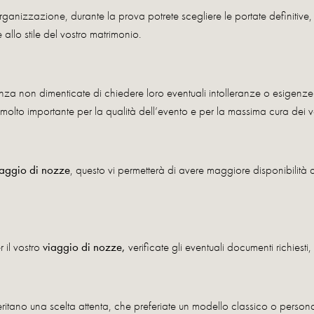
organizzazione, durante la prova potrete scegliere le portate definitive,
 allo stile del vostro matrimonio.
za non dimenticate di chiedere loro eventuali intolleranze o esigenze 
 molto importante per la qualità dell’evento e per la massima cura dei vos
iaggio di nozze
, questo vi permetterà di avere maggiore disponibilità di st
 il vostro
viaggio di nozze,
verificate gli eventuali documenti richiesti
itano una scelta attenta, che preferiate un modello classico o personal