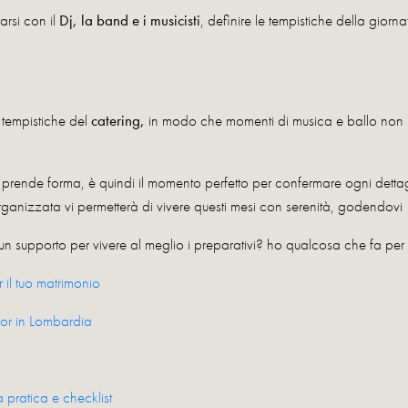
rsi con il
Dj, la band e i musicisti
, definire le tempistiche della giorn
 tempistiche del
catering,
in modo che momenti di musica e ballo non int
prende forma, è quindi il momento perfetto per confermare ogni detta
ganizzata vi permetterà di vivere questi mesi con serenità, godendovi 
un supporto per vivere al meglio i preparativi? ho qualcosa che fa per 
l tuo matrimonio
or in Lombardia
pratica e checklist