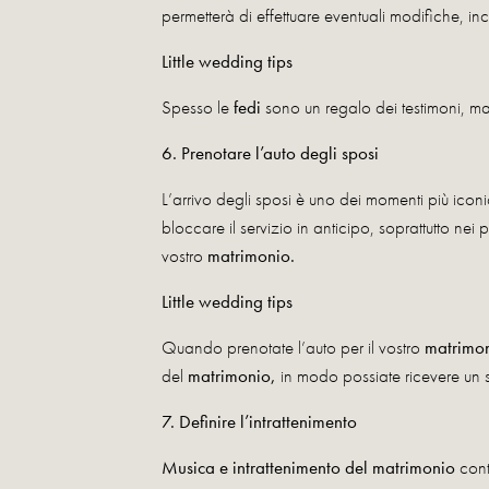
permetterà di effettuare eventuali modifiche, inci
Little wedding tips
Spesso le
fedi
sono un regalo dei testimoni, ma
6. Prenotare l’auto degli sposi
L’arrivo degli sposi è uno dei momenti più ico
bloccare il servizio in anticipo, soprattutto nei 
vostro
matrimonio.
Little wedding tips
Quando prenotate l’auto per il vostro
matrimo
del
matrimonio,
in modo possiate ricevere un 
7. Definire l’intrattenimento
Musica e intrattenimento
del matrimonio
cont