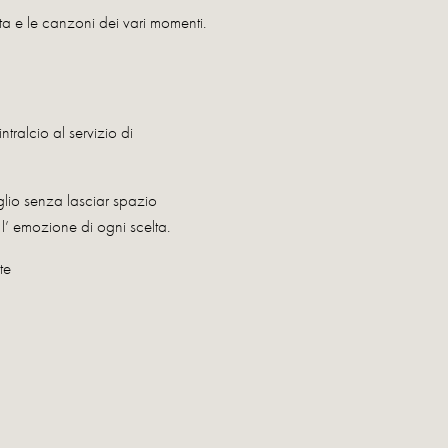
ata e le canzoni dei vari momenti.
ralcio al servizio di
glio senza lasciar spazio
l’ emozione di ogni scelta.
te