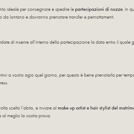
ento ideale per consegnare e spedire le
partecipazioni di nozze
. In q
no da lontano e dovranno prenotare transfer e pernottamenti.
rdate di inserire all’interno della partecipazione la data entro il quale
ntirvi a vostro agio quel giorno, per questo è bene prenotarla per temp
ress.
lta scelto l’abito, e inviare al
make up artist e hair stylist del matri
 al meglio la vostra prova.