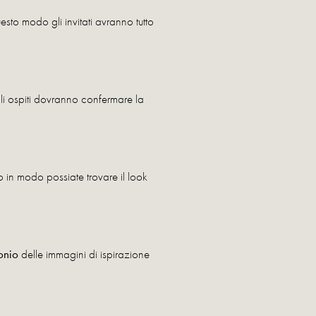
uesto modo gli invitati avranno tutto
 gli ospiti dovranno confermare la
o in modo possiate trovare il look
monio
delle immagini di ispirazione