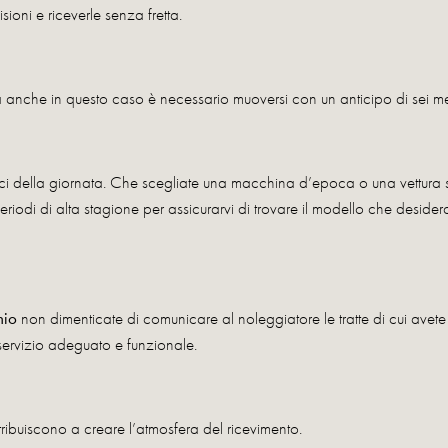
sioni e riceverle senza fretta.
 anche in questo caso è necessario muoversi con un anticipo di sei me
nici della giornata. Che scegliate una macchina d’epoca o una vettura
periodi di alta stagione per assicurarvi di trovare il modello che desidera
nio
non dimenticate di comunicare al noleggiatore le tratte di cui avete 
servizio adeguato e funzionale.
ribuiscono a creare l’atmosfera del ricevimento.