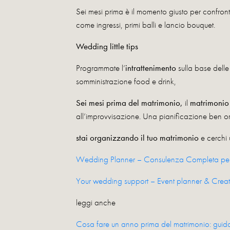
Sei mesi prima è il momento giusto per confronta
come ingressi, primi balli e lancio bouquet.
Wedding little tips
Programmate l’
intrattenimento
sulla base delle
somministrazione food e drink,
Sei mesi prima del matrimonio,
il
matrimonio
all’improvvisazione. Una pianificazione ben or
stai organizzando il tuo matrimonio
e cerchi 
Wedding Planner – Consulenza Completa per i
Your wedding support – Event planner & Creat
leggi anche
Cosa fare un anno prima del matrimonio: guida 