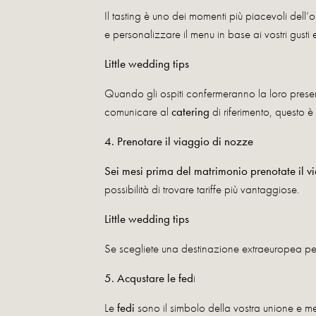
Il tasting è uno dei momenti più piacevoli dell’
e personalizzare il menu in base ai vostri gusti e
Little wedding tips
Quando gli ospiti confermeranno la loro presen
comunicare al
catering
di riferimento, questo è
4. Prenotare il viaggio di nozze
Sei mesi prima del matrimonio prenotate il v
possibilità di trovare tariffe più vantaggiose.
Little wedding tips
Se scegliete una destinazione extraeuropea per
5. Acqustare le fed
i
Le
fedi
sono il simbolo della vostra unione e mer