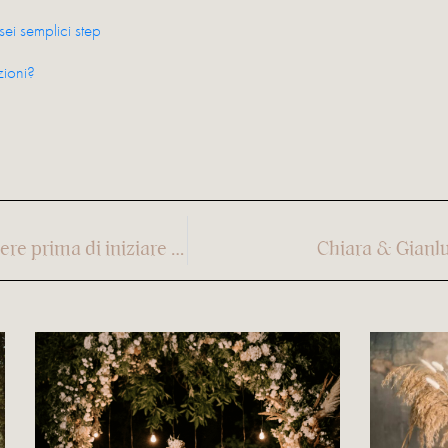
ei semplici step
ioni?
Scomode verità che dovresti sapere prima di iniziare ad organizzare il tuo matrimonio
Chiara & Gianlu