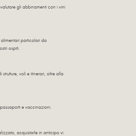
 valutare gli abbinamenti con i vini
alimentari particolari da
tri ospiti.
rutture, voli e itinerari, oltre alla
, passaporti e vaccinazioni.
izzato, acquistarle in anticipo vi