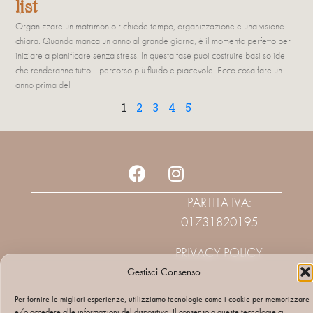
list
Organizzare un matrimonio richiede tempo, organizzazione e una visione
chiara. Quando manca un anno al grande giorno, è il momento perfetto per
iniziare a pianificare senza stress. In questa fase puoi costruire basi solide
che renderanno tutto il percorso più fluido e piacevole. Ecco cosa fare un
anno prima del
1
2
3
4
5
PARTITA IVA:
01731820195
PRIVACY POLICY
Gestisci Consenso
Per fornire le migliori esperienze, utilizziamo tecnologie come i cookie per memorizzare
e/o accedere alle informazioni del dispositivo. Il consenso a queste tecnologie ci