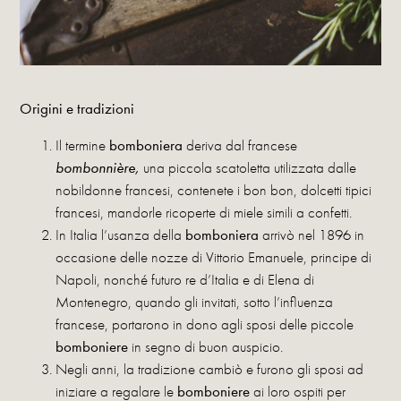
Origini e tradizioni
Il termine
bomboniera
deriva dal francese
bombonnière,
una piccola scatoletta utilizzata dalle
nobildonne francesi, contenete i bon bon, dolcetti tipici
francesi, mandorle ricoperte di miele simili a confetti.
In Italia l’usanza della
bomboniera
arrivò nel 1896 in
occasione delle nozze di Vittorio Emanuele, principe di
Napoli, nonché futuro re d’Italia e di Elena di
Montenegro, quando gli invitati, sotto l’influenza
francese, portarono in dono agli sposi delle piccole
bomboniere
in segno di buon auspicio.
Negli anni, la tradizione cambiò e furono gli sposi ad
iniziare a regalare le
bomboniere
ai loro ospiti per