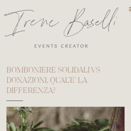
DESTINATIO
BOMBONIERE SOLIDALI VS
DONAZIONI, QUAL’E’ LA
DIFFERENZA?