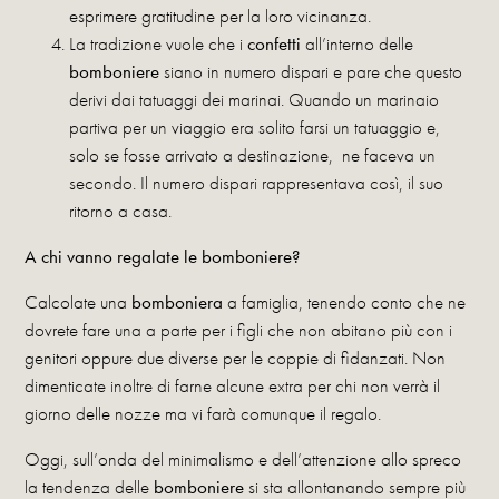
esprimere gratitudine per la loro vicinanza.
La tradizione vuole che i
confetti
all’interno delle
bomboniere
siano in numero dispari e pare che questo
derivi dai tatuaggi dei marinai. Quando un marinaio
partiva per un viaggio era solito farsi un tatuaggio e,
solo se fosse arrivato a destinazione, ne faceva un
secondo. Il numero dispari rappresentava così, il suo
ritorno a casa.
A chi vanno regalate le bomboniere?
Calcolate una
bomboniera
a famiglia, tenendo conto che ne
dovrete fare una a parte per i figli che non abitano più con i
genitori oppure due diverse per le coppie di fidanzati. Non
dimenticate inoltre di farne alcune extra per chi non verrà il
giorno delle nozze ma vi farà comunque il regalo.
Oggi, sull’onda del minimalismo e dell’attenzione allo spreco
la tendenza delle
bomboniere
si sta allontanando sempre più