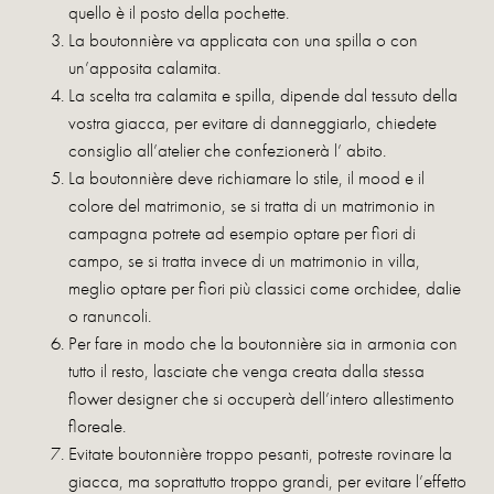
quello è il posto della pochette.
La boutonnière va applicata con una spilla o con
un’apposita calamita.
La scelta tra calamita e spilla, dipende dal tessuto della
vostra giacca, per evitare di danneggiarlo, chiedete
consiglio all’atelier che confezionerà l’ abito.
La boutonnière deve richiamare lo stile, il mood e il
colore del matrimonio, se si tratta di un matrimonio in
campagna potrete ad esempio optare per fiori di
campo, se si tratta invece di un matrimonio in villa,
meglio optare per fiori più classici come orchidee, dalie
o ranuncoli.
Per fare in modo che la boutonnière sia in armonia con
tutto il resto, lasciate che venga creata dalla stessa
flower designer che si occuperà dell’intero allestimento
floreale.
Evitate boutonnière troppo pesanti, potreste rovinare la
giacca, ma soprattutto troppo grandi, per evitare l’effetto