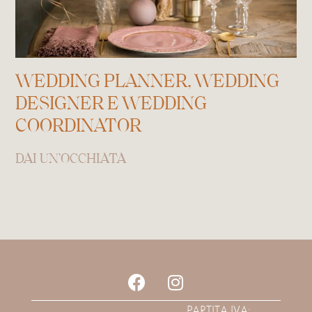
WEDDING PLANNER, WEDDING
DESIGNER E WEDDING
COORDINATOR
DAI UN'OCCHIATA
PARTITA IVA: