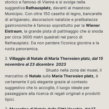
storico e famoso di Vienna e si svolge nella
suggestiva
Rathausplatz,
davanti al maestoso
Municipio. Con oltre 150 casette di legno, bancarelle
di artigianato, decorazioni natalizie e prelibatezze
gastronomiche è famoso soprattutto per la
Wiener
Eistraum
, la grande pista di pattinaggio che si snoda
per circa 3000 metri quadrati nel parco di
Rathausplatz. Da non perdere l’iconica giorstra e la
ruota panoramica.
2.
Villaggio di Natale di Maria Theresien platz,
dal 15
novembre al 23 dicembre 2023
Situato nella zona dei musei, il
mercatino di
Natale
sulla
Maria Theresien platz,
è
certamente il più elegante grazie al contesto
suggestivo che lo accoglie, il luogo ideale per
passeggiare alla ricerca di regali originali e prodotti
tipici.
3.
Mercatino di Natale della Città Vecchia,
dal 17