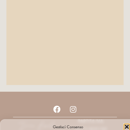
PARTITA IVA:
Gestisci Consenso
01731820195